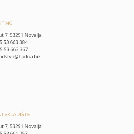
TING
ut 7, 53291 Novalja
85 53 663 384
85 53 663 367
odstvo@hadria.biz
I SKLADIŠTE
ut 7, 53291 Novalja
85 53 661 257