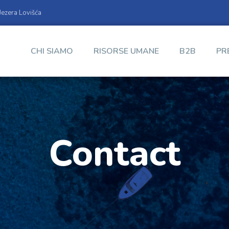
ezera Lovišća
CHI SIAMO
RISORSE UMANE
B2B
PR
Contact