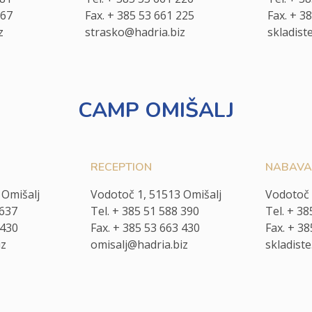
367
Fax. + 385 53 661 225
Fax. + 3
z
strasko@hadria.biz
skladist
CAMP OMIŠALJ
RECEPTION
NABAVA 
 Omišalj
Vodotoč 1, 51513 Omišalj
Vodotoč 
 637
Tel. + 385 51 588 390
Tel. + 38
 430
Fax. + 385 53 663 430
Fax. + 3
iz
omisalj@hadria.biz
skladiste