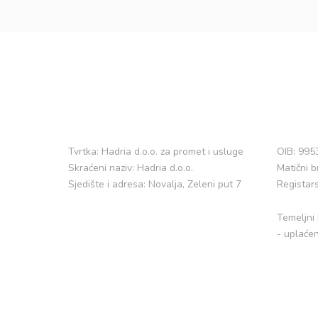
Tvrtka: Hadria d.o.o. za promet i usluge
OIB: 99
Skraćeni naziv: Hadria d.o.o.
Matični 
Sjedište i adresa: Novalja, Zeleni put 7
Registar
Temeljni 
- uplaćen