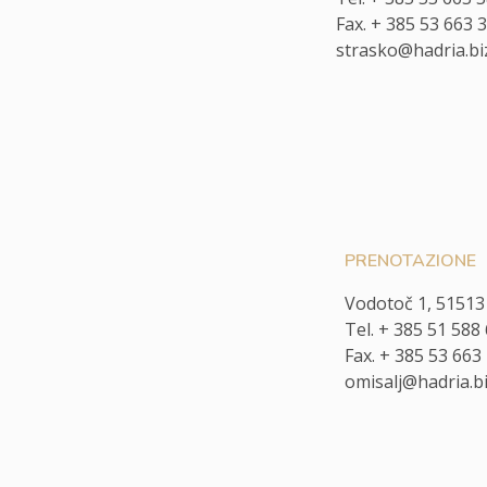
Fax. + 385 53 663 
strasko@hadria.bi
PRENOTAZIONE
Vodotoč 1, 51513
Tel. + 385 51 588
Fax. + 385 53 663
omisalj@hadria.b