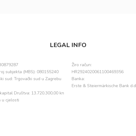
LEGAL INFO
530879287
Žiro račun:
broj subjekta (MBS): 080155240
HR2924020061100469356
ski sud: Trgovački sud u Zagrebu
Banka:
Erste & Steiermärkische Bank d.d
kapital Društva: 13.720.300,00 kn
 u cjelosti