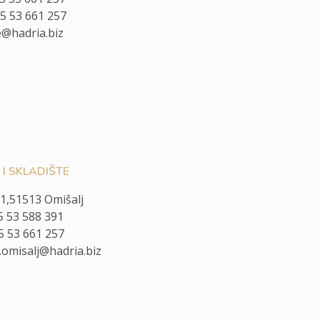
85 53 661 257
e@hadria.biz
I SKLADIŠTE
1,51513 Omišalj
5 53 588 391
85 53 661 257
.omisalj@hadria.biz