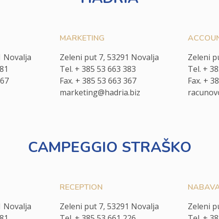
MARKETING
ACCOUN
1 Novalja
Zeleni put 7, 53291 Novalja
Zeleni p
381
Tel. + 385 53 663 383
Tel. + 3
367
Fax. + 385 53 663 367
Fax. + 3
marketing@hadria.biz
racunov
CAMPEGGIO STRAŠKO
RECEPTION
NABAVA 
1 Novalja
Zeleni put 7, 53291 Novalja
Zeleni p
381
Tel. + 385 53 661 226
Tel. + 3